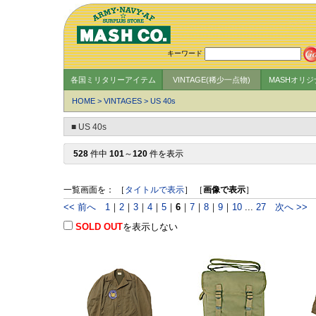
キーワード
各国ミリタリーアイテム
VINTAGE(稀少一点物)
MASHオリ
HOME
>
VINTAGES
>
US 40s
■ US 40s
528
件中
101
～
120
件を表示
一覧画面を： ［
タイトルで表示
］ ［
画像で表示
］
<< 前へ
1
｜
2
｜
3
｜
4
｜
5
｜
6
｜
7
｜
8
｜
9
｜
10
...
27
次へ >>
SOLD OUT
を表示しない