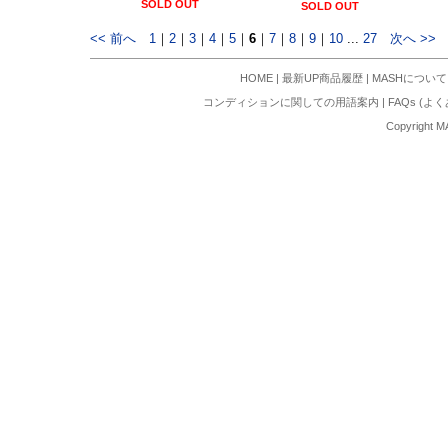
SOLD OUT
SOLD OUT
<< 前へ
1
｜
2
｜
3
｜
4
｜
5
｜
6
｜
7
｜
8
｜
9
｜
10
...
27
次へ >>
HOME
|
最新UP商品履歴
|
MASHについて
コンディションに関しての用語案内
|
FAQs (よ
Copyright M