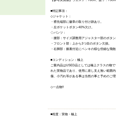
【参考実測値】ウエスト：70cm、股下：73cm、
■特記事項：
◇ジャケット：
・襟先端部に徽章の取り付け跡あり。
・左ポケットボタン40%欠け。
◇パンツ：
・腰部：サイズ調整用アジャスター部のボタン
・フロント部：上から3つ目のボタン欠損。
・右脚部：膝裏付近にペンキの様な些細な飛散
■コンディション：極上
ご案内品はUSED品としては極上クラスの物
れた実物品であり、使用に差し支え無い範囲内
傷、小汚れ等がある事は当然の事と予めのご理
◇一点物!!
■程度：実物・極上