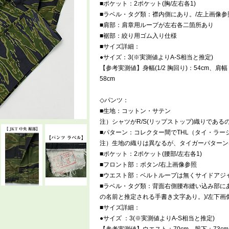
■ポケット：2ポケット(胸/左右各1)
■ラベル・タグ類：襟内側にあり。/左上画像参
■肩部：肩章用ループが左右各二箇所あり
■裾部：絞り用ゴム入り仕様
■サイズ詳細：
●サイズ：3(※実測値よりA-S相当と推定)
【参考実測値】身幅(1/2 胸回り)：54cm、肩幅
58cm
◇パンツ：
■生地：コットン・サテン
注）シャツがR/S(リップストップ)織りであ
■パターン：コレクター間でTHL（タイ・ラー
注）生地の織りは異なるが、タイガーパターン
■ポケット：2ポケット(腰部/左右各1)
■フロント部：ボタン/右上画像参照
■ウエスト部：ベルトループは無くサイドアジ
■ラベル・タグ類：背面右側腰布縫い込み部に
の名前と推定される手書き文字あり。)/左下画
■サイズ詳細：
●サイズ ：3(※実測値よりA-S相当と推定)