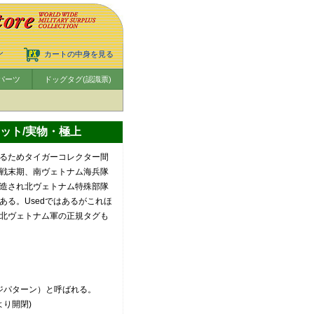
ン
カートの中身を見る
パーツ
ドッグタグ(認識票)
ット/実物・極上
るためタイガーコレクター間
戦末期、南ヴェトナム海兵隊
造され北ヴェトナム特殊部隊
る。Usedではあるがこれほ
北ヴェトナム軍の正規タグも
ジパターン）と呼ばれる。
より開閉)