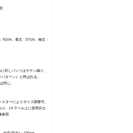
照
：42cm、着丈：57cm、袖丈：
るのに対しパンツはサテン織り。
ジパターン）と呼ばれる。
は同じ。
ャスターによりサイズ調整可。
あり。(※ラベル上に使用兵士
像参照