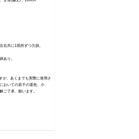
全長(脇丈)：100cm
左右共に1箇所ずつ欠損。
跡あり。
ですが、あくまでも実際に使用さ
においての若干の退色、小
解ご了承、願います。