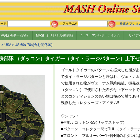
ワード
アイテム#
検索オプショ
NTAGE(稀少一点物)
MASHオリジナル復刻品
イーストマンレザーアイテム
リペア
ム
>
USA
>
US 60s-70s(含む関係国)
殊部隊 （ダッコン）タイガー（タイ・ラージパターン）上下セ
ゴールドタイガーのパターンを拡大した感があ
でタイ・ラージパターンと呼ばれ、ヴェトナム
で使用された物がヴェトナム戦終結後、徴発改
（ダッコン）で使用された希少な上下セットであ
どのコンディションの良い物は極めて希であり
残存したコレクターズ・アイテム!!
◇シャツ：
■生地：コットンR/S(リップストップ)
■パターン：コレクター間でTHL（タイ・ラー
■フロント：プルオーバー仕様(4個のボタンに