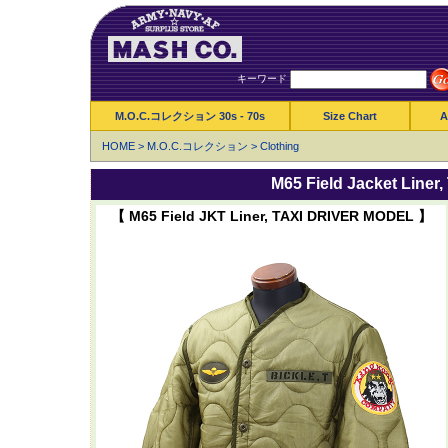
キーワード
M.O.C.コレクション 30s - 70s
Size Chart
A
HOME
>
M.O.C.コレクション
>
Clothing
M65 Field Jacket Lin
【 M65 Field JKT Liner, TAXI DRIVER MODEL 】