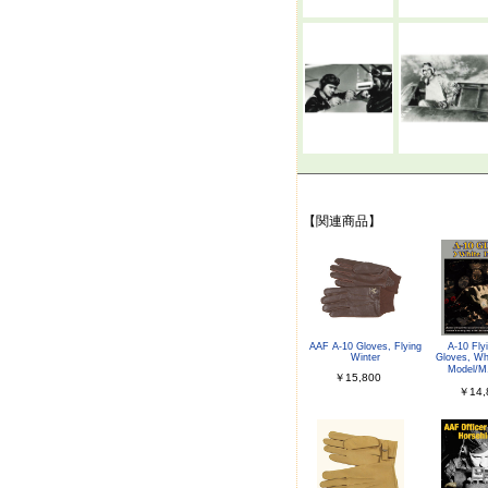
【関連商品】
AAF A-10 Gloves, Flying
A-10 Fly
Winter
Gloves, Wh
Model/
￥15,800
￥14,