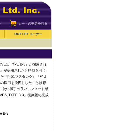
ン
カートの中身を見る
OUT LET コーナー
OVES, TYPE B-3』が採用され
loves』が採用されたと時期を同じ
『P-51マスタング』『F4U
ラブの採用を後押ししたことは想
に使い勝手の良い、フィット感
OVES, TYPE B-3』復刻版の完成
e B-3