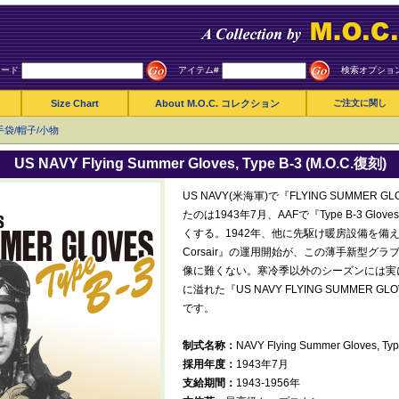
ワード
アイテム#
検索オプショ
Size Chart
About M.O.C. コレクション
ご注文に関し
手袋/帽子/小物
US NAVY Flying Summer Gloves, Type B-3 (M.O.C.復刻)
US NAVY(米海軍)で『FLYING SUMMER GL
たのは1943年7月、AAFで『Type B-3 G
くする。1942年、他に先駆け暖房設備を備えた
Corsair』の運用開始が、この薄手新型グ
像に難くない。寒冷季以外のシーズンには実
に溢れた『US NAVY FLYING SUMMER GL
です。
制式名称：
NAVY Flying Summer Gloves, Typ
採用年度：
1943年7月
支給期間：
1943-1956年