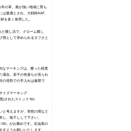
の羊の革。風が強い地域に育ち
には最適とされ、大戦時AAF、
にはこの革材を多く使用した。
られた鞣し法で、クローム鞣し
ブ用として求められるタフさと
徴的なマーキングは、擦った程度
た場合。若干の色落ちが見られ
性の溶剤での手入れは厳禁で
サイズマーキング
)されたストック No.
いと考えますが、突然の雨など
布し、陰干しして下さい。
Horse Oil』がお薦めです。石油系の
ますようお願いいたします。