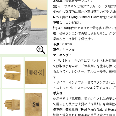
本体革：
最高級ケープスキン
注)
ケープスキンは南アフリカ、ケープ地方
柔軟かつ強度的に勝れた革は薄手のグラブ材
NAVY 共に Flying Summer Gloves
革鞣し：
コンビ鞣し
注)
30 - 50年代のアメリカで最も多く用い
後、植物タンニンで再鞣しされた革は、グラ
柔軟さという特性を併せ持つ。
革厚：
0.9mm
革色：
キャメル
マーキング：
・『U.S.N.』：手の甲にプリントされた特
では取れませんが、『保革剤』を塗布し擦っ
るようです。シンナー、アルコール等、揮発
す。
・サイズ：インクブルー色でスタンプされた
・ストック No.：ステンシル文字でスタンプ(黒
手入れ：
使用当初は『保革剤』等での手入れは必要な
で濡らした後には上質の『保革剤』を適量塗
保革剤：
弊社販売『Red Man's Natural 
油脂が混入された保革剤の使用は避けて頂き