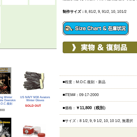
制作サイズ：
8, 81/2, 9, 91/2, 10, 101/2
■程度：M.O.C.復刻・新品
■ITEM#：09-17-2000
ing Winter
US NAVY M38 Aviators
ite Deerskin
Winter Gloves
M.O.C.復刻
SOLD OUT
￥11,800（税別）
■価格：
800
■サイズ：8 1/2, 9, 9 1/2, 10, 10 1/2, 無選択