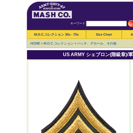
キーワード
M.O.C.コレクション 30s - 70s
Size Chart
A
HOME
>
M.O.C.コレクション
>
パッチ、デカール、その他
US ARMY シェブロン(階級章)/