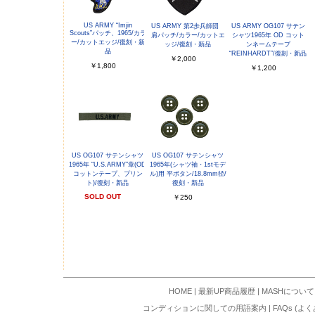
US ARMY “Imjin
US ARMY 第2歩兵師団
US ARMY OG107 サテン
Scouts”パッチ、1965/カラ
肩パッチ/カラー/カットエ
シャツ1965年 OD コット
ー/カットエッジ/復刻・新
ッジ/復刻・新品
ンネームテープ
品
“REINHARDT”/復刻・新品
￥2,000
￥1,800
￥1,200
US OG107 サテンシャツ
US OG107 サテンシャツ
1965年 “U.S.ARMY”章(OD
1965年(シャツ袖・1stモデ
コットンテープ、プリン
ル)用 平ボタン/18.8mm径/
ト)/復刻・新品
復刻・新品
SOLD OUT
￥250
HOME
|
最新UP商品履歴
|
MASHについて
コンディションに関しての用語案内
|
FAQs (よ