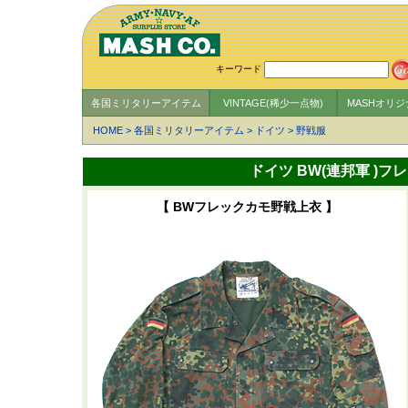
キーワード
各国ミリタリーアイテム
VINTAGE(稀少一点物)
MASHオリ
HOME
>
各国ミリタリーアイテム
>
ドイツ
>
野戦服
ドイツ BW(連邦軍 )
【 BWフレックカモ野戦上衣 】