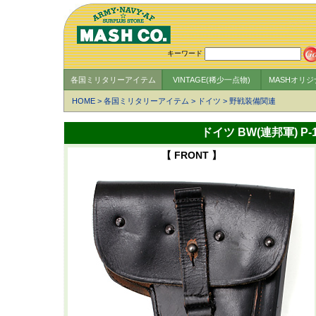
キーワード
各国ミリタリーアイテム
VINTAGE(稀少一点物)
MASHオリ
HOME
>
各国ミリタリーアイテム
>
ドイツ
>
野戦装備関連
ドイツ BW(連邦軍) P
【 FRONT 】