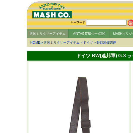
キーワード
各国ミリタリーアイテム
VINTAGE(稀少一点物)
MASHオリ
HOME
>
各国ミリタリーアイテム
>
ドイツ
>
野戦装備関連
ドイツ BW(連邦軍) G-