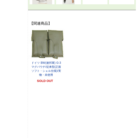
【関連商品】
ドイツ BW(連邦軍) G-3
マグパウチ/従来型(正面
ソフト・シェル仕様)/実
物・未使用
SOLD OUT