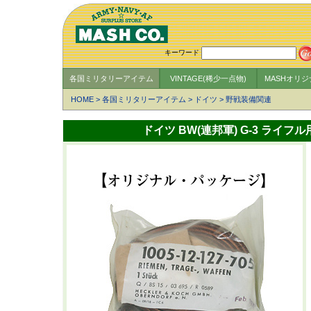
キーワード
各国ミリタリーアイテム
VINTAGE(稀少一点物)
MASHオリ
HOME
>
各国ミリタリーアイテム
>
ドイツ
>
野戦装備関連
ドイツ BW(連邦軍) G-3 ライ