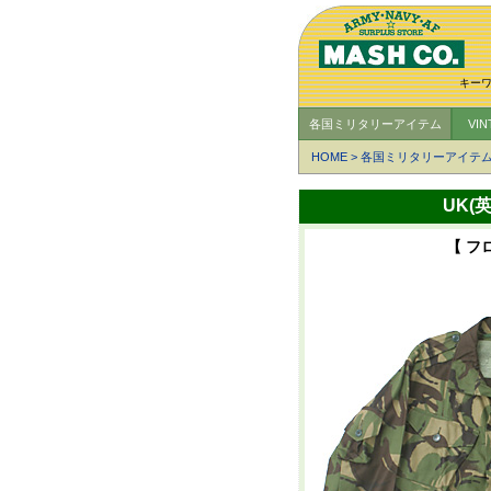
キー
各国ミリタリーアイテム
VI
HOME
>
各国ミリタリーアイテ
UK(
【 フ