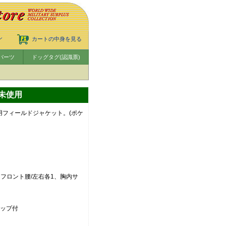
ン
カートの中身を見る
パーツ
ドッグタグ(認識票)
・未使用
野戦用フィールドジャケット。(ポケ
、フロント腰/左右各1、胸内サ
ラップ付
。