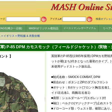
ワード
アイテム#
検索オプショ
NTAGE(稀少一点物)
MASHオリジナル復刻品
イーストマンレザーアイテム
リペア
ム
>
イギリス
>
野戦服 & 衣類全般
英軍) P-85 DPM カモスモック（フィールドジャケット）/実物
ロント 】
英陸軍のP-85型(1985年採用) DPMカモ
ットが襠(まち)付きとなった最初のタイプ。)
未使用デッドストック放出品。
■制式名称：SMOCK COMBAT, DPM
■前合わせ：ボタンとZIPのダブルフロント
■ポケット：8ポケット(フロント胸/左右各1
イド/左右各1、両腕/左右各1)
■肩部：ショルダーループ(エポレット)付
■袖口：ベルクロ(マジックテープ)止めスト
■ドローコード類：ウェスト部、裾部にあり