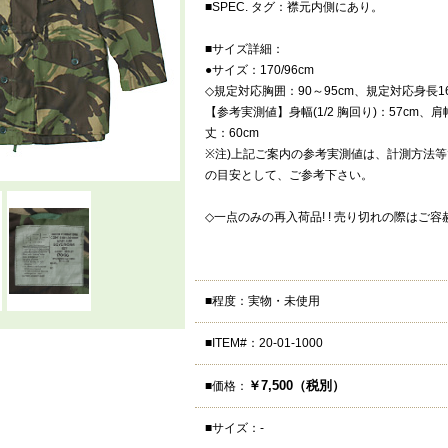
■SPEC. タグ：襟元内側にあり。
■サイズ詳細：
●サイズ：170/96cm
◇規定対応胸囲：90～95cm、規定対応身長16
【参考実測値】身幅(1/2 胸回り)：57cm、肩
丈：60cm
※注)上記ご案内の参考実測値は、計測方法
の目安として、ご参考下さい。
◇一点のみの再入荷品! ! 売り切れの際はご容赦
■程度：実物・未使用
■ITEM#：20-01-1000
￥7,500（税別）
■価格：
■サイズ：-