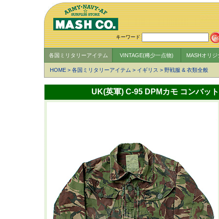
キーワード
各国ミリタリーアイテム
VINTAGE(稀少一点物)
MASHオリ
HOME
>
各国ミリタリーアイテム
>
イギリス
>
野戦服 & 衣類全般
UK(英軍) C-95 DPMカモ コン