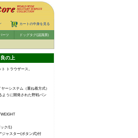
ン
カートの中身を見る
パーツ
ドッグタグ(認識票)
・良の上
ット トラウザース。
ばれる、レイヤーシステム（重ね着方式）
きるように開発された野戦パン
TWEIGHT
ック/1)
ジャスター(ボタン式)付