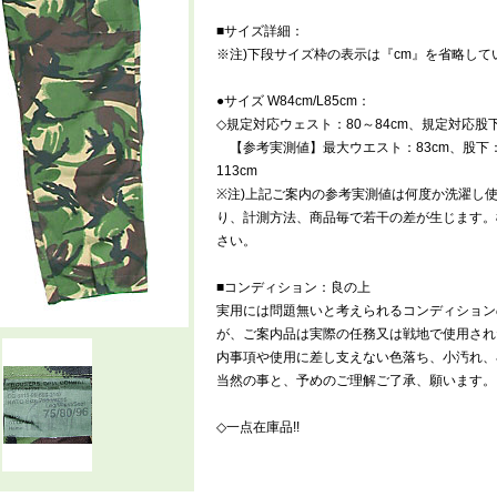
■サイズ詳細：
※注)下段サイズ枠の表示は『cm』を省略して
●サイズ W84cm/L85cm：
◇規定対応ウェスト：80～84cm、規定対応股下(L
【参考実測値】最大ウエスト：83cm、股下：8
113cm
※注)上記ご案内の参考実測値は何度か洗濯し
り、計測方法、商品毎で若干の差が生じます。
さい。
■コンディション：良の上
実用には問題無いと考えられるコンディション
が、ご案内品は実際の任務又は戦地で使用され
内事項や使用に差し支えない色落ち、小汚れ、
当然の事と、予めのご理解ご了承、願います。
◇一点在庫品!!