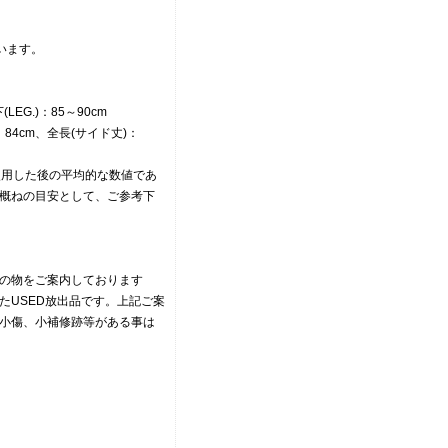
います。
EG.)：85～90cm
4cm、全長(サイド丈)：
使用した後の平均的な数値であ
概ねの目安として、ご参考下
の物をご案内しております
たUSED放出品です。上記ご案
小傷、小補修跡等がある事は