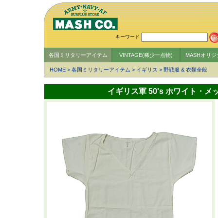
キーワード
各国ミリタリーアイテム
VINTAGE(稀少一点物)
MASHオリ
HOME
>
各国ミリタリーアイテム
>
イギリス
>
野戦服 & 衣類全般
イギリス軍 50's ホワイト・