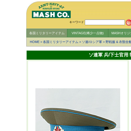
キーワード
各国ミリタリーアイテム
VINTAGE(稀少一点物)
MASHオリ
HOME
>
各国ミリタリーアイテム
>
ソ連/ロシア軍
>
野戦服 & 衣類全
ソ連軍 兵/下士官用 