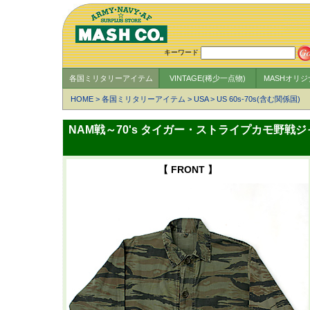
キーワード
各国ミリタリーアイテム
VINTAGE(稀少一点物)
MASHオリ
HOME
>
各国ミリタリーアイテム
>
USA
>
US 60s-70s(含む関係国)
NAM戦～70's タイガー・ストライプカモ野戦ジ
【 FRONT 】