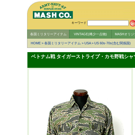
キーワード
各国ミリタリーアイテム
VINTAGE(稀少一点物)
MASHオリ
HOME
>
各国ミリタリーアイテム
>
USA
>
US 60s-70s(含む関係国)
ベトナム戦 タイガーストライプ・カモ野戦シャツ