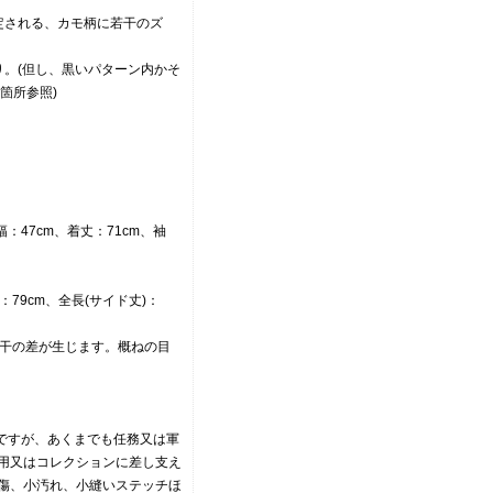
定される、カモ柄に若干のズ
り。(但し、黒いパターン内かそ
箇所参照)
幅：47cm、着丈：71cm、袖
：79cm、全長(サイド丈)：
若干の差が生じます。概ねの目
物ですが、あくまでも任務又は軍
用又はコレクションに差し支え
傷、小汚れ、小縫いステッチほ