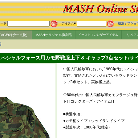
ワード
アイテム#
検索オプショ
NTAGE(稀少一点物)
MASHオリジナル復刻品
イーストマンレザーアイテム
リペア
国
s スペシャルフォース用カモ野戦服上下 & キャップ3点セット/サ
中国人民解放軍において1980年代にスペシ
製作、支給されたといわれているウッドラン
ップ3点セット。実物極上品。
◇80年代の中国人民解放軍カモフラージュ野戦
ト! ! コレクターズ・アイテム! !
■共通事項：
●カモ柄タイプ：ウッドランドタイプ
●製造年次：1980年代(推定)