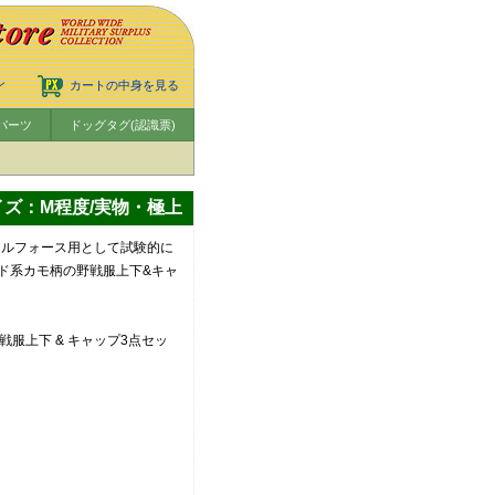
ン
カートの中身を見る
パーツ
ドッグタグ(認識票)
イズ：M程度/実物・極上
ャルフォース用として試験的に
ド系カモ柄の野戦服上下&キャ
服上下 & キャップ3点セッ