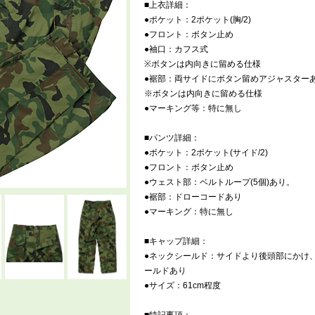
■上衣詳細：
●ポケット：2ポケット(胸/2)
●フロント：ボタン止め
●袖口：カフス式
※ボタンは内向きに留める仕様
●裾部：両サイドにボタン留めアジャスター
※ボタンは内向きに留める仕様
●マーキング等：特に無し
■パンツ詳細：
●ポケット：2ポケット(サイド/2)
●フロント：ボタン止め
●ウェスト部：ベルトループ(5個)あり。
●裾部：ドローコードあり
●マーキング：特に無し
■キャップ詳細：
●ネックシールド：サイドより後頭部にかけ
ールドあり
●サイズ：61cm程度