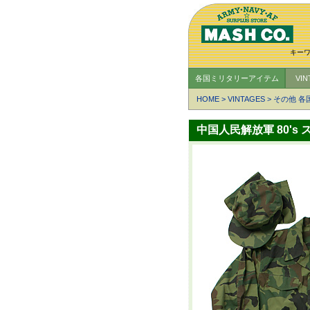
キー
各国ミリタリーアイテム
VI
HOME
>
VINTAGES
>
その他 各
中国人民解放軍 80'