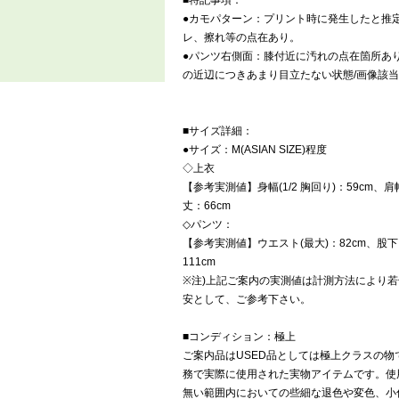
■特記事項：
●カモパターン：プリント時に発生したと推
レ、擦れ等の点在あり。
●パンツ右側面：膝付近に汚れの点在箇所あ
の近辺につきあまり目立たない状態/画像該当
■サイズ詳細：
●サイズ：M(ASIAN SIZE)程度
◇上衣
【参考実測値】身幅(1/2 胸回り)：59cm、肩
丈：66cm
◇パンツ：
【参考実測値】ウエスト(最大)：82cm、股下
111cm
※注)上記ご案内の実測値は計測方法により
安として、ご参考下さい。
■コンディション：極上
ご案内品はUSED品としては極上クラスの
務で実際に使用された実物アイテムです。使
無い範囲内においての些細な退色や変色、小