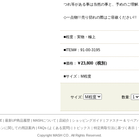
つれ等がある事は当然の事と、予めのご理解
◇一点物! ! 売り切れの際はご容赦ください! !
■程度：実物・極上
■ITEM#：91-00-3195
￥23,800（税別）
■価格：
■サイズ：M程度
サイズ:
数量:
E
|
最新UP商品履歴
|
MASHについて
|
店紹介
|
ショッピングガイド
|
ファスナー & リペア
ョンに関しての用語案内
|
FAQs (よくある質問)
|
トピックス
｜
特定商取引法に基づく表示
｜
Copyright MASH CO.. All Rights Reserved.