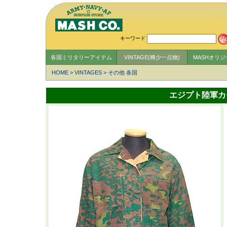
キーワード
各国ミリタリーアイテム
VINTAGE(稀少一点物)
MASHオリ
HOME
>
VINTAGES
>
その他 各国
エジプト陸軍カ