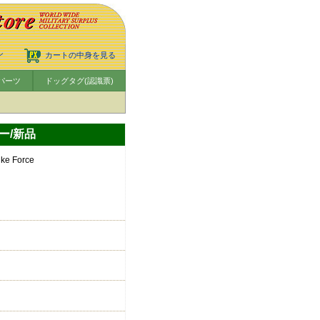
ン
カートの中身を見る
パーツ
ドッグタグ(認識票)
ラー/新品
e Force