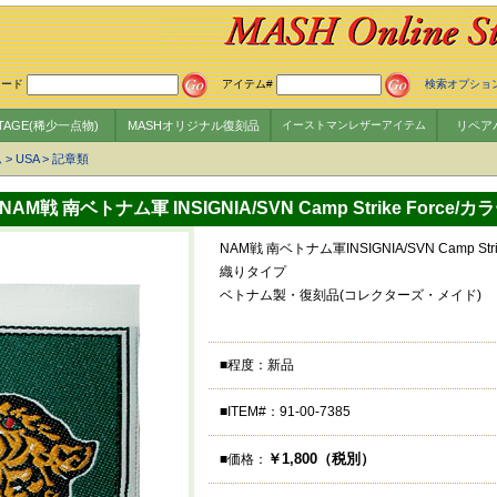
ワード
アイテム#
検索オプショ
NTAGE(稀少一点物)
MASHオリジナル復刻品
イーストマンレザーアイテム
リペア
ム
>
USA
>
記章類
AM戦 南ベトナム軍 INSIGNIA/SVN Camp Strike Force/カ
NAM戦 南ベトナム軍INSIGNIA/SVN Camp Strik
織りタイプ
ベトナム製・復刻品(コレクターズ・メイド)
■程度：新品
■ITEM#：91-00-7385
￥1,800（税別）
■価格：