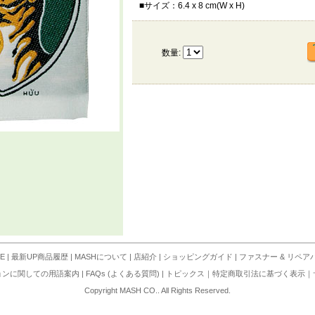
■サイズ：6.4 x 8 cm(W x H)
数量:
E
|
最新UP商品履歴
|
MASHについて
|
店紹介
|
ショッピングガイド
|
ファスナー & リペア
ョンに関しての用語案内
|
FAQs (よくある質問)
|
トピックス
｜
特定商取引法に基づく表示
｜
Copyright MASH CO.. All Rights Reserved.