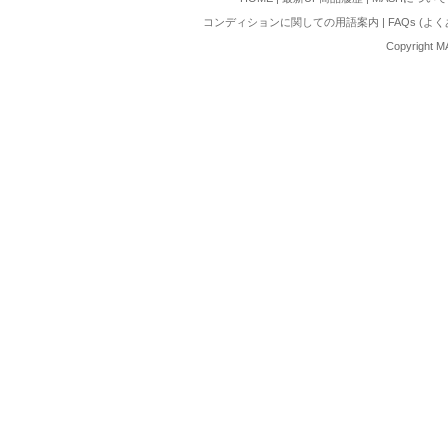
コンディションに関しての用語案内
|
FAQs (よ
Copyright M