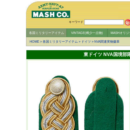
キーワード
各国ミリタリーアイテム
VINTAGE(稀少一点物)
MASHオリ
HOME
>
各国ミリタリーアイテム
>
ドイツ
>
NVA関連実物徽章
東ドイツ NVA国境部