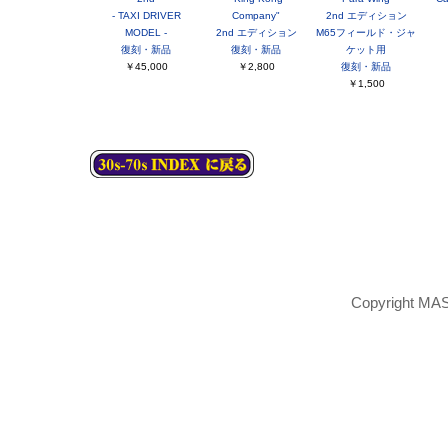
- TAXI DRIVER
Company"
2nd エディション
MODEL -
2nd エディション
M65フィールド・ジャ
復刻・新品
復刻・新品
ケット用
￥45,000
￥2,800
復刻・新品
￥1,500
Copyright MAS