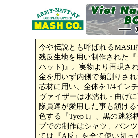
今や伝説とも呼ばれるMAS
残反生地を用い制作された『
ハット)』。実物より再現さ
金を用いず内側で菊割りされ
芯材に用い、全体を1/4イン
ヴァイザーは水濡れ・曲げに
隊員達が愛用した事も頷ける
色する『Tyep I』、黒の迷彩
プでの制作はシャツ、パンツと
ては『A反』を全て使い切っ