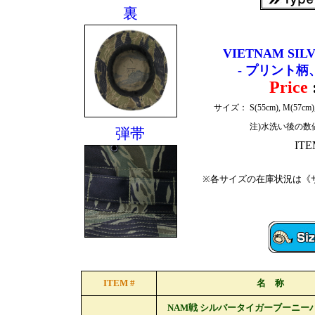
裏
VIETNAM SILV
- プリント柄
Price
サイズ：
S(55cm), M(57cm)
注)水洗い後の数
弾帯
ITE
※各サイズの在庫状況は《サ
ITEM #
名 称
NAM戦 シルバータイガーブーニーハット(