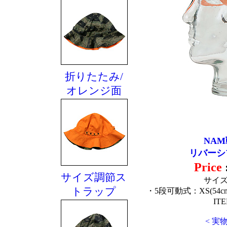
折りたたみ/
オレンジ面
NAM戦 
リバーシ
Price
サイズ調節ス
サイ
トラップ
・5段可動式：XS(54cm)、
ITE
< 実