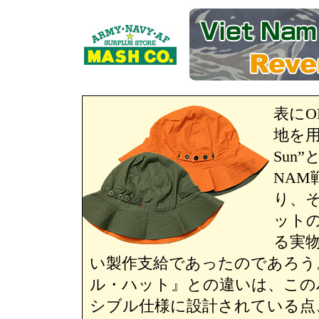
表に
地を用い
Sun
NAM
り、
ット
る実
い製作支給であったのであろう
ル・ハット』との違いは、この
シブル仕様に設計されている点