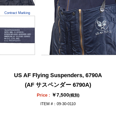
Contract Marking
US AF Flying Suspenders, 6790A
(AF サスペンダー 6790A)
￥7,500
Price :
(税別)
ITEM #：09-30-0110