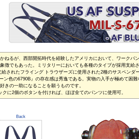
かねるが、西部開拓時代を経験したアメリカにおいて、ワークパ
象徴でもあった。ミリタリーにおいても各種のタイプが採用支給さ
て支給されたフライング トラウザーズに使用された2種のサスペンダー
リーン色の6790B』の存在感は秀逸である。実物の入手が極めて困難
好きの一助になることを願うものです。
ックに2個のボタンを付ければ、ほぼ全てのパンツに使用可。
Back