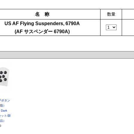
名 称
数量
US AF Flying Suspenders, 6790A
(AF サスペンダー 6790A)
. 平ボタン
脂）
Dark
セット/新
品）
0