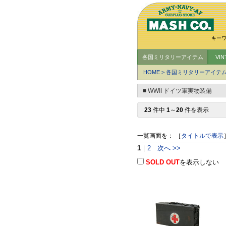
キー
各国ミリタリーアイテム
VI
HOME
>
各国ミリタリーアイテ
■ WWII ドイツ軍実物装備
23
件中
1
～
20
件を表示
一覧画面を： ［
タイトルで表示
1
｜
2
次へ >>
SOLD OUT
を表示しない