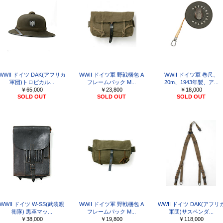
WWII ドイツ DAK(アフリカ
WWII ドイツ軍 野戦梱包 A
WWII ドイツ軍 巻尺、
軍団)トロピカル...
フレームパック M...
20m、1943年製、ア...
￥65,000
￥23,800
￥18,000
SOLD OUT
SOLD OUT
SOLD OUT
WWII ドイツ W-SS(武装親
WWII ドイツ軍 野戦梱包 A
WWII ドイツ DAK(アフリ
衛隊) 黒革マッ...
フレームパック M...
軍団)サスペンダ...
￥38,000
￥19,800
￥118,000