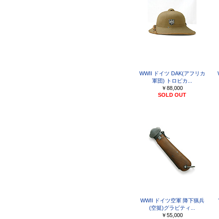
WWII ドイツ DAK(アフリカ
軍団) トロピカ...
￥88,000
SOLD OUT
WWII ドイツ空軍 降下猟兵
(空挺)グラビティ...
￥55,000