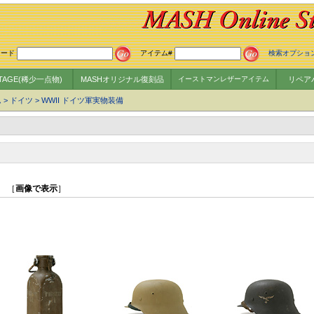
ワード
アイテム#
検索オプショ
NTAGE(稀少一点物)
MASHオリジナル復刻品
イーストマンレザーアイテム
リペア
ム
>
ドイツ
>
WWII ドイツ軍実物装備
］ ［
画像で表示
］