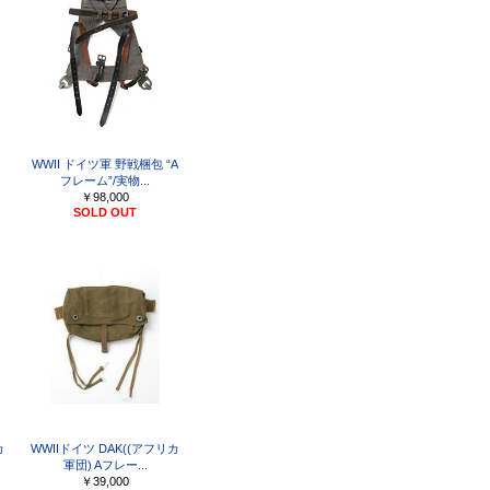
WWII ドイツ軍 野戦梱包 “A
フレーム”/実物...
￥98,000
SOLD OUT
カ
WWIIドイツ DAK((アフリカ
軍団) Aフレー...
￥39,000