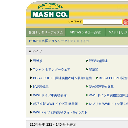
キーワード
各国ミリタリーアイテム
VINTAGE(稀少一点物)
MASHオリ
HOME
>
各国ミリタリーアイテム
>
ドイツ
■ ドイツ
野戦服
野戦装備関連
Tシャツ & アンダーウェア
記章類
BGS & POLIZEI関連実物衣料＆装備1点物
BGS & POLIZEI
NVA装備品
NVA関連実物徽章
WWII ドイツ軍実物装備
WWII ドイツ軍実物銃器関
精巧複製 WWII ドイツ軍 徽章類
レプリカ WWII ドイツ軍 1
WWIIドイツ 戦時実物フォト&イラスト
2104
件中
121
～
140
件を表示