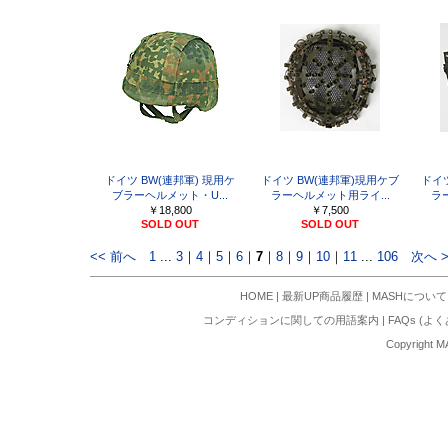
ドイツ BW(連邦軍) 現用ケ
ドイツ BW(連邦軍)現用ケブ
ドイ
ブラーヘルメット・U...
ラーヘルメット用ライ...
ラ
￥18,800
￥7,500
SOLD OUT
SOLD OUT
<< 前へ
1
...
3
｜
4
｜
5
｜
6
｜
7
｜
8
｜
9
｜
10
｜
11
...
106
次へ >
HOME
|
最新UP商品履歴
|
MASHについて
コンディションに関しての用語案内
|
FAQs (よ
Copyright M