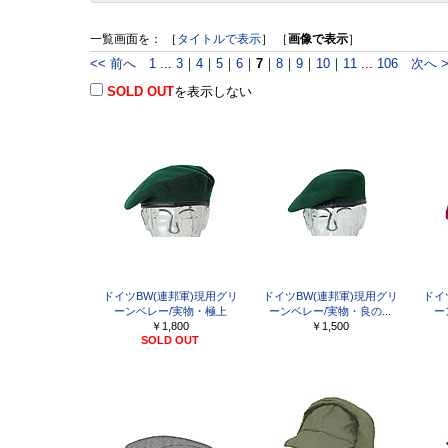
一覧画面を： ［
タイトルで表示
］ ［
画像で表示
］
<< 前へ
1
...
3
｜
4
｜
5
｜
6
｜
7
｜
8
｜
9
｜
10
｜
11
...
106
次へ >
SOLD OUT
を表示しない
ドイツBW(連邦軍)現用グリ
ドイツBW(連邦軍)現用グリ
ドイ
ーンベレー/実物・極上
ーンベレー/実物・良の...
ー
￥1,800
￥1,500
SOLD OUT