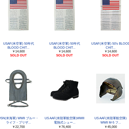
USAF(米空軍) 50年代
USAF(米空軍) 50年代
USAF(米空軍) 50's BLOO
BLOOD CHIT...
BLOOD CHIT...
CHIT...
￥14,600
￥14,600
￥14,600
SOLD OUT
SOLD OUT
SOLD OUT
USN(米海軍) WWII ブルー・
US AAF(米陸軍航空隊)WWII
US AAF(米陸軍航空隊)
ライフ・プリザ...
電熱式シュー...
WWII M-5 フ...
￥22,700
￥76,400
￥45,000