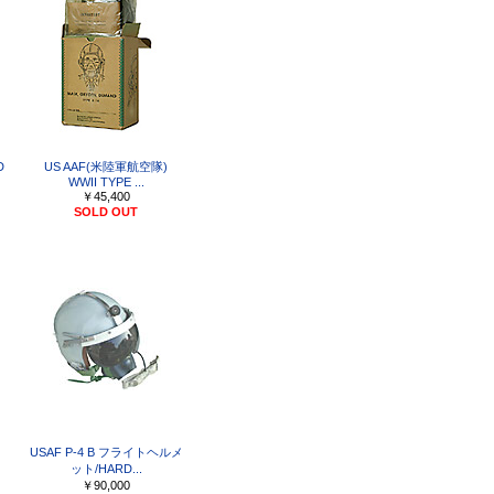
D
US AAF(米陸軍航空隊)
WWII TYPE ...
￥45,400
SOLD OUT
USAF P-4 B フライトヘルメ
ット/HARD...
￥90,000