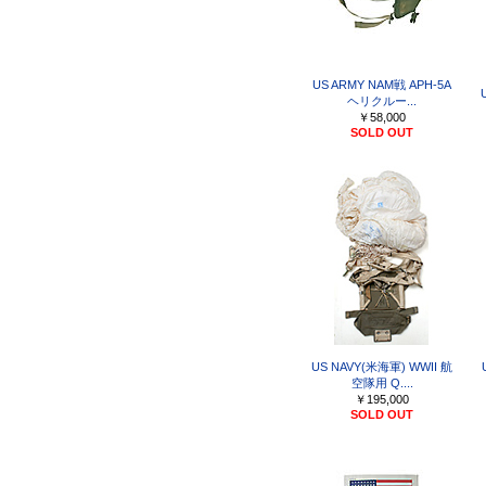
US ARMY NAM戦 APH-5A
U
ヘリクルー...
￥58,000
SOLD OUT
US NAVY(米海軍) WWII 航
空隊用 Q....
￥195,000
SOLD OUT