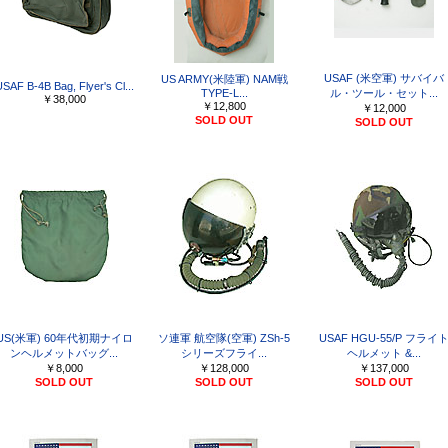
USAF (米空軍) サバイバ
US ARMY(米陸軍) NAM戦
SAF B-4B Bag, Flyer's Cl...
TYPE-L...
ル・ツール・セット...
￥38,000
￥12,800
￥12,000
SOLD OUT
SOLD OUT
US(米軍) 60年代初期ナイロ
ソ連軍 航空隊(空軍) ZSh-5
USAF HGU-55/P フライ
ンヘルメットバッグ...
シリーズフライ...
ヘルメット &...
￥8,000
￥128,000
￥137,000
SOLD OUT
SOLD OUT
SOLD OUT