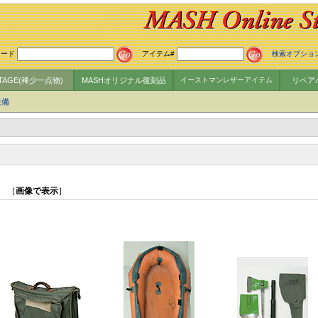
ワード
アイテム#
検索オプショ
NTAGE(稀少一点物)
MASHオリジナル復刻品
イーストマンレザーアイテム
リペア
装備
］ ［
画像で表示
］