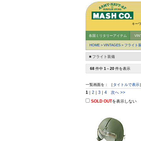
キー
各国ミリタリーアイテム
VI
HOME
>
VINTAGES
>
フライト
■ フライト装備
68
件中
1
～
20
件を表示
一覧画面を： ［
タイトルで表示
1
｜
2
｜
3
｜
4
次へ >>
SOLD OUT
を表示しない