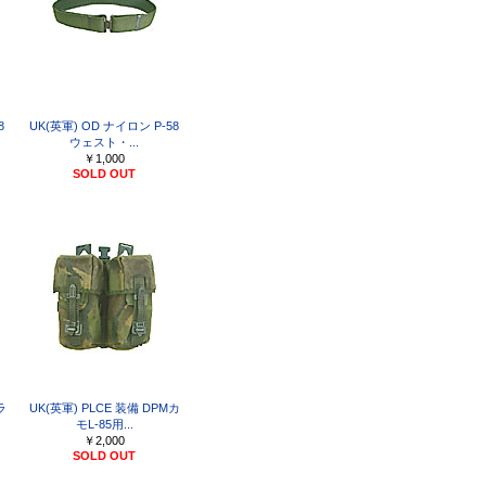
8
UK(英軍) OD ナイロン P-58
ウェスト・...
￥1,000
SOLD OUT
ラ
UK(英軍) PLCE 装備 DPMカ
モL-85用...
￥2,000
SOLD OUT