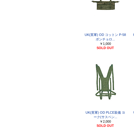
UK(英軍) OD コットン P-58
ポンチョロ...
￥1,000
SOLD OUT
UK(英軍) OD PLCE装備 ヨ
ーク(サスペン...
￥2,000
SOLD OUT