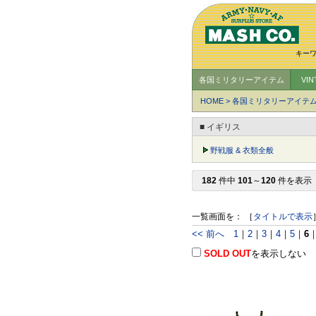
キー
各国ミリタリーアイテム
VI
HOME
>
各国ミリタリーアイテ
■ イギリス
野戦服 & 衣類全般
182
件中
101
～
120
件を表示
一覧画面を： ［
タイトルで表示
<< 前へ
1
｜
2
｜
3
｜
4
｜
5
｜
6
SOLD OUT
を表示しない