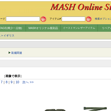
ワード
アイテム#
検索オプショ
NTAGE(稀少一点物)
MASHオリジナル復刻品
イーストマンレザーアイテム
リペア
ム
>
イギリス
装備関連
］ ［
画像で表示
］
｜
7
｜
8
｜
9
｜
10
次へ >>