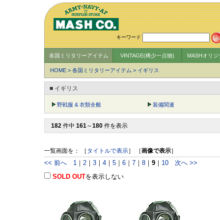
キーワード
各国ミリタリーアイテム
VINTAGE(稀少一点物)
MASHオリ
HOME
>
各国ミリタリーアイテム
>
イギリス
■ イギリス
野戦服 & 衣類全般
装備関連
182
件中
161
～
180
件を表示
一覧画面を： ［
タイトルで表示
］ ［
画像で表示
］
<< 前へ
1
｜
2
｜
3
｜
4
｜
5
｜
6
｜
7
｜
8
｜
9
｜
10
次へ >>
SOLD OUT
を表示しない