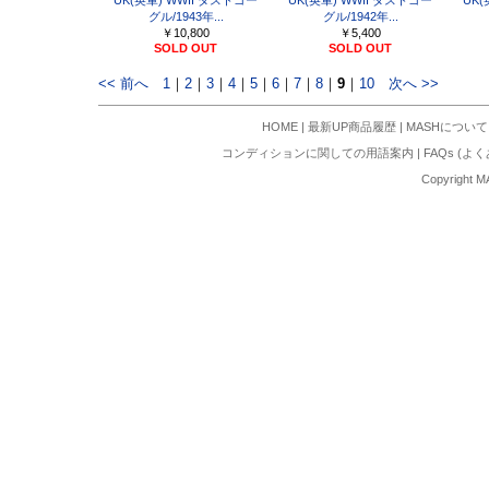
UK(英軍) WWII ダストゴー
UK(英軍) WWII ダストゴー
UK(
グル/1943年...
グル/1942年...
￥10,800
￥5,400
SOLD OUT
SOLD OUT
<< 前へ
1
｜
2
｜
3
｜
4
｜
5
｜
6
｜
7
｜
8
｜
9
｜
10
次へ >>
HOME
|
最新UP商品履歴
|
MASHについて
コンディションに関しての用語案内
|
FAQs (よ
Copyright M