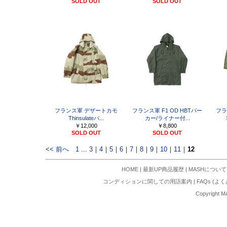
SOLD OUT
SOLD OUT
フランス軍 デザートカモ
フランス軍 F1 OD HBTパー
フラ
Thinsulateパ...
カー/ライナー付...
￥12,000
￥8,800
SOLD OUT
SOLD OUT
<< 前へ
1
...
3
｜
4
｜
5
｜
6
｜
7
｜
8
｜
9
｜
10
｜
11
｜
12
HOME
|
最新UP商品履歴
|
MASHについて
コンディションに関しての用語案内
|
FAQs (よ
Copyright M