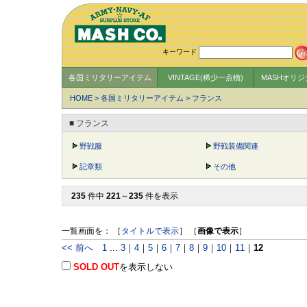
キーワード
各国ミリタリーアイテム
VINTAGE(稀少一点物)
MASHオリ
HOME
>
各国ミリタリーアイテム
>
フランス
■ フランス
野戦服
野戦装備関連
記章類
その他
235
件中
221
～
235
件を表示
一覧画面を： ［
タイトルで表示
］ ［
画像で表示
］
<< 前へ
1
...
3
｜
4
｜
5
｜
6
｜
7
｜
8
｜
9
｜
10
｜
11
｜
12
SOLD OUT
を表示しない