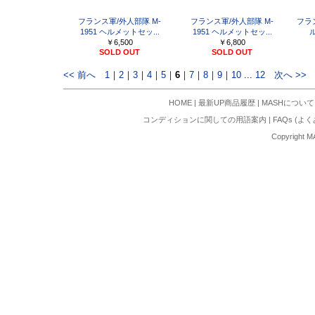
フランス軍/外人部隊 M-
フランス軍/外人部隊 M-
フラン
1951 ヘルメットセッ...
1951 ヘルメットセッ...
￥6,500
￥6,800
SOLD OUT
SOLD OUT
<< 前へ
1
｜
2
｜
3
｜
4
｜
5
｜
6
｜
7
｜
8
｜
9
｜
10
...
12
次へ >>
HOME
|
最新UP商品履歴
|
MASHについて
コンディションに関しての用語案内
|
FAQs (よ
Copyright M