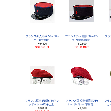
フランス外人部隊 50～60's
フランス外人部隊 50～60's
フラ
ケピ帽/紺/帽...
ケピ帽/紺/帽章...
￥9,800
￥9,800
SOLD OUT
SOLD OUT
フランス軍空挺部隊(TAP)レ
フランス軍 空挺部隊(TAP)
フラ
ッドベレー/革縁仕上...
レッドベレー/革縁仕...
カ
￥3,800
￥1,500