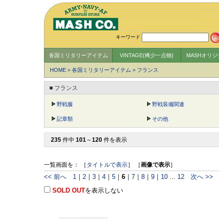
キーワード
各国ミリタリーアイテム
VINTAGE(稀少一点物)
MASHオリ
HOME
>
各国ミリタリーアイテム
>
フランス
■ フランス
野戦服
野戦装備関連
記章類
その他
235
件中
101
～
120
件を表示
一覧画面を： ［
タイトルで表示
］ ［
画像で表示
］
<< 前へ
1
｜
2
｜
3
｜
4
｜
5
｜
6
｜
7
｜
8
｜
9
｜
10
...
12
次へ >>
SOLD OUT
を表示しない