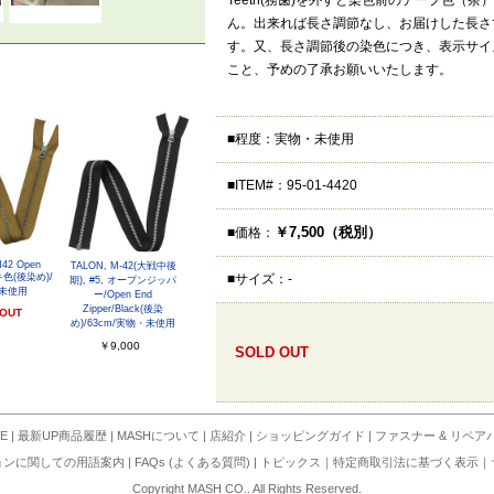
Teeth(務歯)を外すと染色前のテープ色（
ん。出来れば長さ調節なし、お届けした長さ
す。又、長さ調節後の染色につき、表示サイ
こと、予めの了承お願いいたします。
■程度：実物・未使用
■ITEM#：95-01-4420
￥7,500（税別）
■価格：
M42 Open
TALON, M-42(大戦中後
ーキ色(後染め)/
■サイズ：-
期), #5, オープンジッパ
未使用
ー/Open End
Zipper/Black(後染
 OUT
め)/63cm/実物・未使用
￥9,000
SOLD OUT
E
|
最新UP商品履歴
|
MASHについて
|
店紹介
|
ショッピングガイド
|
ファスナー & リペア
ョンに関しての用語案内
|
FAQs (よくある質問)
|
トピックス
｜
特定商取引法に基づく表示
｜
Copyright MASH CO.. All Rights Reserved.