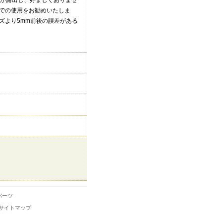
茶）が露出し、好ましくありませ
での使用をお勧めいたしま
ズより5mm前後の誤差がある
パーツ
サイトマップ