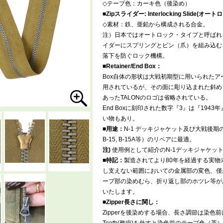
◇テープ色：カーキ色（後染め）
■Zipスライダー: Interlocking Slide(オート
◇素材：鉄、亜鉛から構成される合金。
注）日本ではオートロック・タイプと呼ばれ
イダーにスプリングとピン（爪）を組み込む
落下を防ぐロック機構。
■Retainer/End Box：
Box自体の形状は大戦初期型に用いられた
用されているが、その面に彫り込まれた斜め
あったTALONのロゴは省略されている。
End Boxに刻印された数字『3』は『194
い物もあり。
■用途：
N-1 デッキジャケット及び大戦後期の
B-15, B-15A等）のリペアに最適。
注)
使用例として紹介のN-1デッキジャケット
■特記：
製造されてより80年を経過する実物
し支えない範囲においての金属部の変色、僅
ープ部の染めむら、折り返し部のホツレ等が
いたします。
■Zipper長さに関し：
Zipperを後染めする場合、長さ調節は染色前