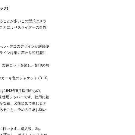
ロック)
ることが多いこの型式はスラ
ことによりスライダーの自然
アール・デコのデザインが継続使
ラインは縦に変わり初期型に
3年』製造ロットを顕し、刻印の無
カーキ色のジャケット (B-10,
は1943年9月採用のもの。
未使用ジッパーです。使用に差
かな錆、又後染めで生じるテ
あること、予めの了承お願い
に行います。購入後、Zip