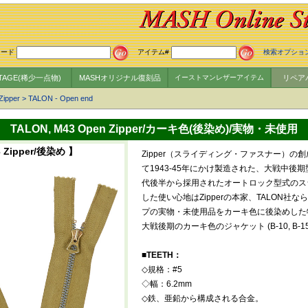
ワード
アイテム#
検索オプショ
NTAGE(稀少一点物)
MASHオリジナル復刻品
イーストマンレザーアイテム
リペア
Zipper
>
TALON - Open end
TALON, M43 Open Zipper/カーキ色(後染め)/実物・未使用
3 Zipper/後染め 】
Zipper（スライディング・ファスナー）の創
て1943-45年にかけ製造された、大戦中後期
代後半から採用されたオートロック型式のス
した使い心地はZipperの本家、TALON社
プの実物・未使用品をカーキ色に後染めした物
大戦後期のカーキ色のジャケット (B-10, B-15,
■TEETH：
◇規格：#5
◇幅：6.2mm
◇鉄、亜鉛から構成される合金。