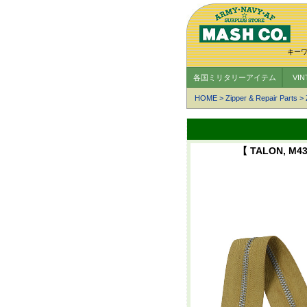
キー
各国ミリタリーアイテム
VI
HOME
>
Zipper & Repair Parts
>
【 TALON, M4