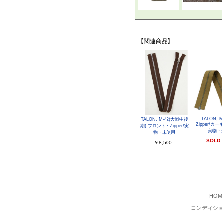
【関連商品】
TALON, 
TALON, M-42(大戦中後
Zipper/カ
期) フロント・Zipper/実
実物・
物・未使用
SOLD
￥8,500
HOM
コンディシ