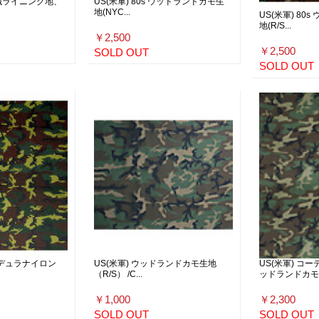
重織ライニング地、
US(米軍) 80s ウッドランドカモ生
地(NYC...
US(米軍) 80
地(R/S...
￥2,500
￥2,500
SOLD OUT
SOLD OUT
.コーデュラナイロン
US(米軍) ウッドランドカモ生地
US(米軍) コ
（R/S） /C...
ッドランドカモ..
￥1,000
￥2,300
SOLD OUT
SOLD OUT