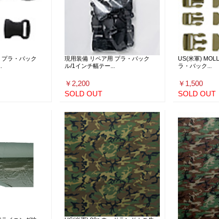
 プラ・バック
現用装備 リペア用 プラ・バック
US(米軍) MO
.
ル/1インチ幅テー...
ラ・バック...
￥2,200
￥1,500
SOLD OUT
SOLD OUT