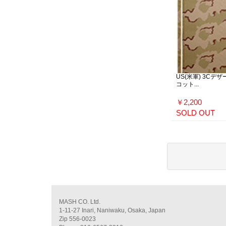
US(米軍) 3Cデザ
コット...
￥2,200
SOLD OUT
MASH CO. Ltd.
1-11-27 Inari, Naniwaku, Osaka, Japan
Zip 556-0023