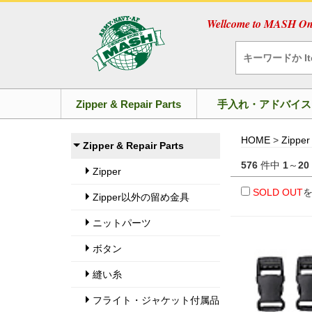
Wellcome to MASH Onl
Zipper & Repair Parts
手入れ・アドバイス
HOME
>
Zipper
Zipper & Repair Parts
576
件中
1
～
20
Zipper
SOLD OUT
Zipper以外の留め金具
ニットパーツ
ボタン
縫い糸
フライト・ジャケット付属品