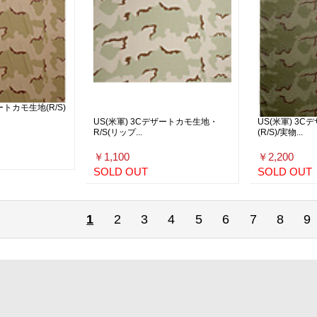
ートカモ生地(R/S)
US(米軍) 3Cデザートカモ生地・
US(米軍) 3
R/S(リップ...
(R/S)/実物...
￥1,100
￥2,200
SOLD OUT
SOLD OUT
1
2
3
4
5
6
7
8
9