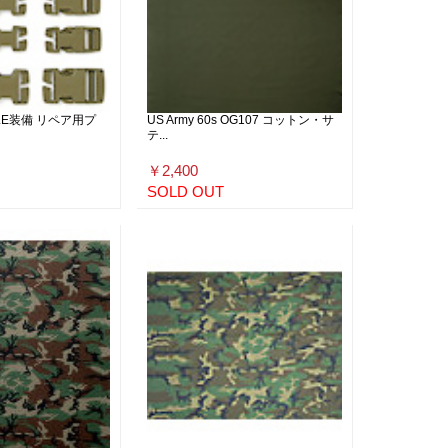
LLE装備 リペア用プ
US Army 60s OG107 コットン・サ
テ...
￥2,400
SOLD OUT