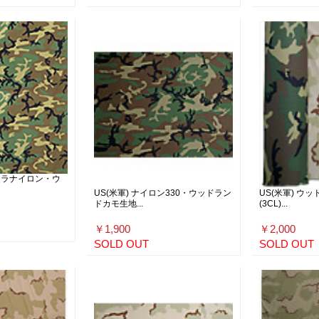
デュラナイロン・ウ
US(米軍) ナイロン330・ウッドラン
US(米軍) ウッ
ドカモ生地...
(3CL)...
￥1,900
￥2,000
SOLD OUT
SOLD OUT