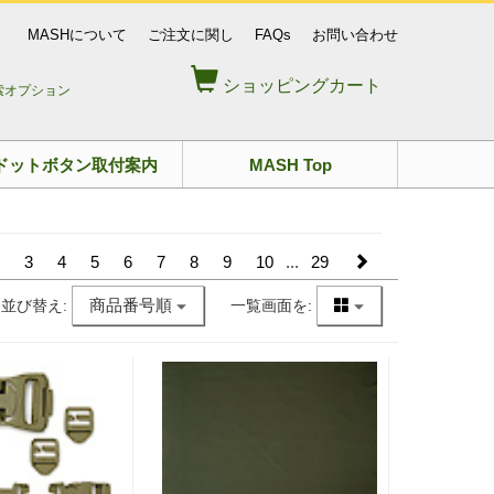
MASHについて
ご注文に関し
FAQs
お問い合わせ
ショッピングカート
索オプション
ドットボタン取付案内
MASH Top
3
4
5
6
7
8
9
10
...
29
商品番号順
並び替え:
一覧画面を: