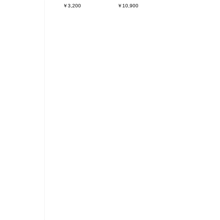
￥3,200
￥10,900