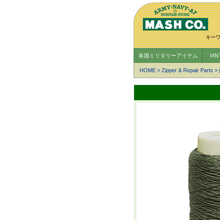
キー
各国ミリタリーアイテム
VI
HOME
>
Zipper & Repair Parts
>