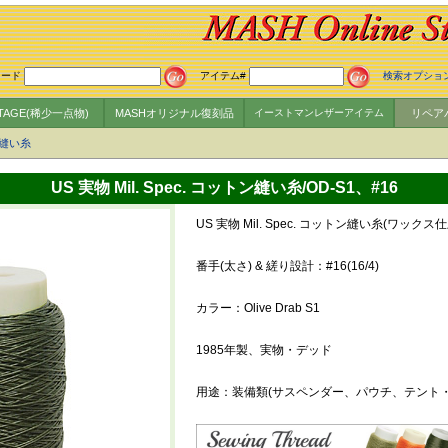
ワード
アイテム#
検索オプショ
NTAGE(稀少一点物)
MASHオリジナル復刻品
イーストマンレザーアイテム
リペア
縫い糸
US 実物 Mil. Spec. コットン縫い糸/OD-S1、#16
US 実物 Mil. Spec. コットン縫い糸(ワックス
番手(太さ) & 縒り設計：#16(16/4)
カラー：Olive Drab S1
1985年製、実物・デッド
用途：装備類(サスペンダー、パウチ、テント