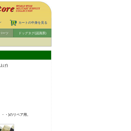
ン
カートの中身を見る
パーツ
ドッグタグ(認識票)
仕上げ)
・・・)のリペア用。