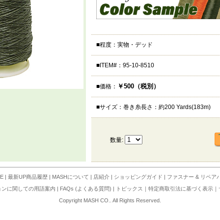
■程度：実物・デッド
■ITEM#：95-10-8510
￥500（税別）
■価格：
■サイズ：巻き糸長さ：約200 Yards(183m)
数量:
E
|
最新UP商品履歴
|
MASHについて
|
店紹介
|
ショッピングガイド
|
ファスナー & リペア
ョンに関しての用語案内
|
FAQs (よくある質問)
|
トピックス
｜
特定商取引法に基づく表示
｜
Copyright MASH CO.. All Rights Reserved.