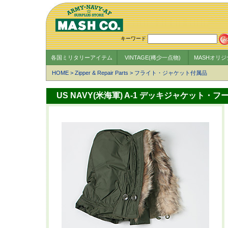
キーワード
各国ミリタリーアイテム
VINTAGE(稀少一点物)
MASHオリ
HOME
>
Zipper & Repair Parts
>
フライト・ジャケット付属品
US NAVY(米海軍) A-1 デッキジャケッ