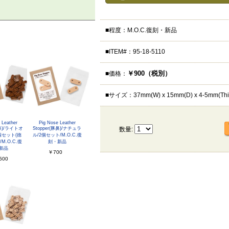
■程度：M.O.C.復刻・新品
■ITEM#：95-18-5110
￥900（税別）
■価格：
■サイズ：37mm(W) x 15mm(D) x 4-5mm(Thi
 Leather
Pig Nose Leather
豚鼻)/ライトオ
Stopper(豚鼻)/ナチュラ
数量:
個セット(徳
ル/2個セット/M.O.C.復
M.O.C.復
刻・新品
新品
￥700
500