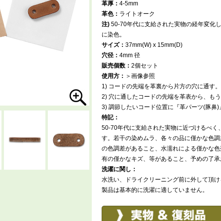
革厚：
4-5mm
革色：
ライトオーク
注)
50-70年代に支給された実物の経年変化
に染色。
サイズ：
37mm(W) x 15mm(D)
穴径：
4mm 径
販売個数：
2個セット
使用方：
＞画像参照
1) コードの先端を革裏から片方の穴に通す。
2) 穴に通したコードの先端を革表から、も
3) 調節したいコード位置に『革パーツ(豚鼻
特記：
50-70年代に支給された実物に近づけるべ
す。若干の染めムラ、各々の品に僅かな色調
の色調差があること、水濡れによる僅かな色
有の僅かなキズ、等があること、予めの了承
洗濯に関し：
水洗い、ドライクリーニング前に外して頂け
製品は基本的に洗濯に適していません。