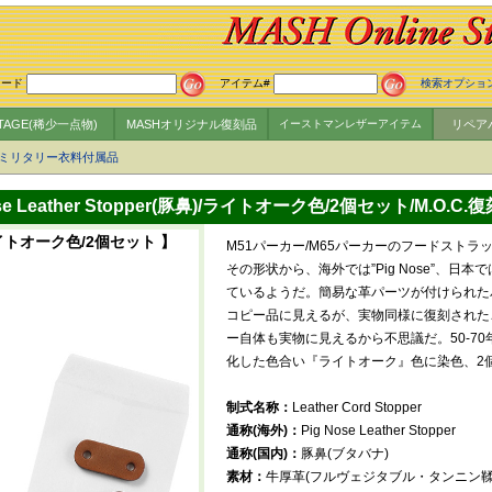
ワード
アイテム#
検索オプショ
NTAGE(稀少一点物)
MASHオリジナル復刻品
イーストマンレザーアイテム
リペア
ミリタリー衣料付属品
ose Leather Stopper(豚鼻)/ライトオーク色/2個セット/M.O.C
)/ライトオーク色/2個セット 】
M51パーカー/M65パーカーのフードスト
その形状から、海外では”Pig Nose”、日本
ているようだ。簡易な革パーツが付けられた
コピー品に見えるが、実物同様に復刻された
ー自体も実物に見えるから不思議だ。50-7
化した色合い『ライトオーク』色に染色、2個セ
制式名称：
Leather Cord Stopper
通称(海外)：
Pig Nose Leather Stopper
通称(国内)：
豚鼻(ブタバナ)
素材：
牛厚革(フルヴェジタブル・タンニン鞣