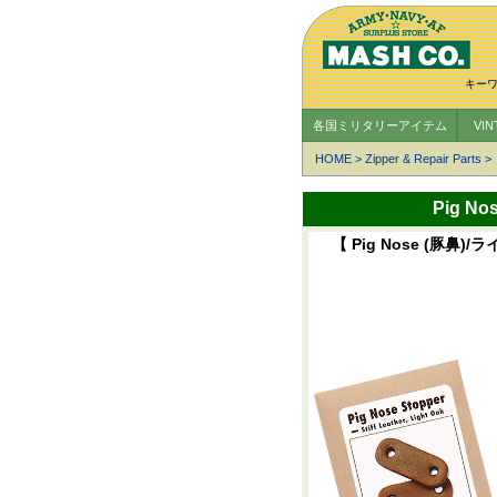
キー
各国ミリタリーアイテム
VI
HOME
>
Zipper & Repair Parts
>
Pig N
【 Pig Nose (豚鼻