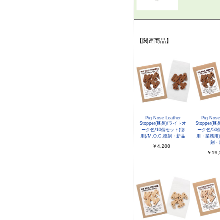
【関連商品】
Pig Nose Leather
Pig Nose
Stopper(豚鼻)/ライトオ
Stopper(
ーク色/10個セット(徳
ーク色/50
用)/M.O.C.復刻・新品
用・業務用)/
刻・
￥4,200
￥19,