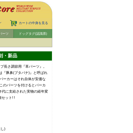
ン
カートの中身を見る
パーツ
ドッグタグ(認識票)
.復刻・新品
ラップ長さ調節用『革パーツ』。
では『豚鼻(ブタバナ)』と呼ばれ
パーカーはそれ自体が安価な
このパーツを付けるとパーカ
0年代に支給された実物の経年変
ット! !
し)