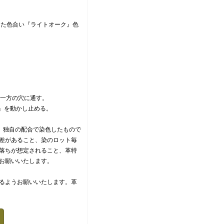
した色合い『ライトオーク』色
う一方の穴に通す。
)』を動かし止める。
く、独自の配合で染色したもので
差があること、染のロット毎
落ちが想定されること、革特
お願いいたします。
るようお願いいたします。革