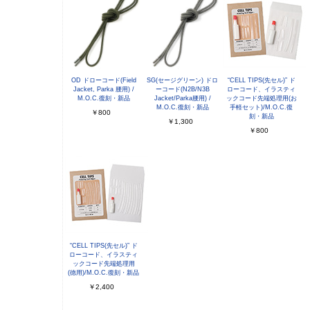
OD ドローコード(Field
SG(セージグリーン) ドロ
“CELL TIPS(先セル)” ド
Jacket, Parka 腰用) /
ーコード(N2B/N3B
ローコード、イラスティ
M.O.C.復刻・新品
Jacket/Parka腰用) /
ックコード先端処理用(お
M.O.C.復刻・新品
手軽セット)/M.O.C.復
￥800
刻・新品
￥1,300
￥800
“CELL TIPS(先セル)” ド
ローコード、イラスティ
ックコード先端処理用
(徳用)/M.O.C.復刻・新品
￥2,400