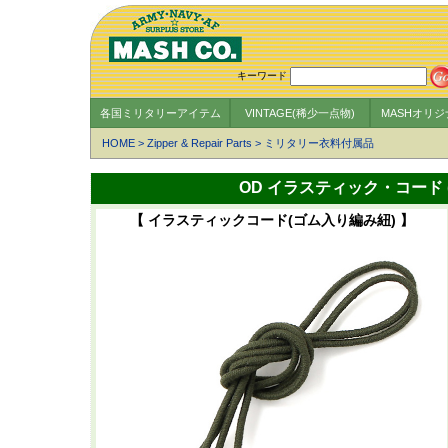
キーワード
各国ミリタリーアイテム
VINTAGE(稀少一点物)
MASHオリ
HOME
>
Zipper & Repair Parts
>
ミリタリー衣料付属品
OD イラスティック・コード (
【 イラスティックコード(ゴム入り編み紐) 】