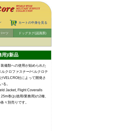
ン
カートの中身を見る
パーツ
ドッグタグ(認識票)
務用)/新品
、装備類への使用が始められた
 商標：ベルクロファスナー/ベルクロテ
かけVELCRO社によって開発さ
いる。
ket, Flight Coveralls
5m巻(お徳用/業務用)の2種、
)各々別売りです。