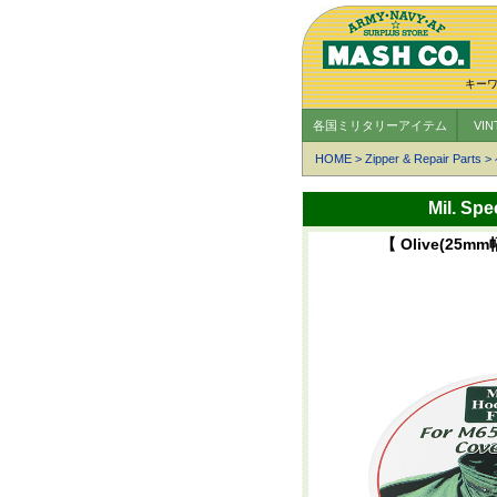
キー
各国ミリタリーアイテム
VI
HOME
>
Zipper & Repair Parts
>
Mil. 
【 Olive(25mm