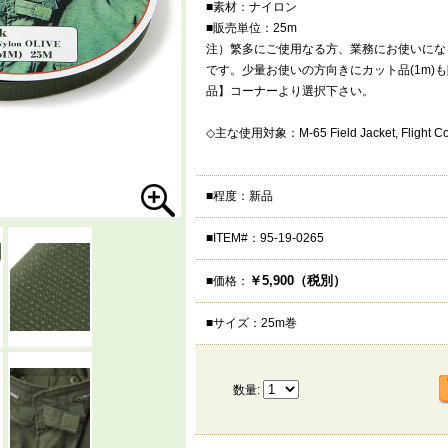
■素材：ナイロン
■販売単位：25m
注）繁多にご使用なる方、業務にお使いになる
です。少量お使いの方向きにカット品(1m)
品】コーナーより選択下さい。
◇主な使用対象：M-65 Field Jacket, Flight Cove
■程度：新品
■ITEM#：95-19-0265
￥5,900（税別）
■価格：
■サイズ：25m巻
数量: