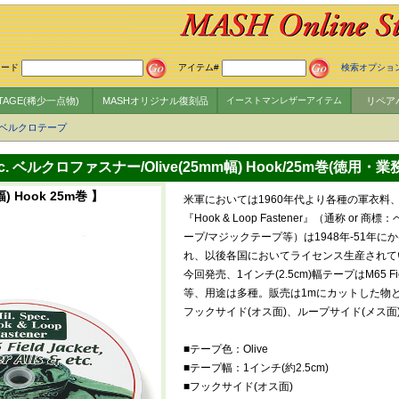
ワード
アイテム#
検索オプショ
NTAGE(稀少一点物)
MASHオリジナル復刻品
イーストマンレザーアイテム
リペア
ベルクロテープ
Spec. ベルクロファスナー/Olive(25mm幅) Hook/25m巻(徳用・業
幅) Hook 25m巻 】
米軍においては1960年代より各種の軍衣料
『Hook & Loop Fastener』（通称 or
ープ/マジックテープ等）は1948年-51年に
れ、以後各国においてライセンス生産されて
今回発売、1インチ(2.5cm)幅テープはM65 Field Jac
等、用途は多種。販売は1mにカットした物と2
フックサイド(オス面)、ループサイド(メス面
■テープ色：Olive
■テープ幅：1インチ(約2.5cm)
■フックサイド(オス面)