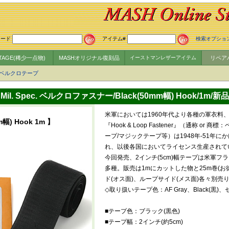
ワード
アイテム#
検索オプショ
NTAGE(稀少一点物)
MASHオリジナル復刻品
イーストマンレザーアイテム
リペア
ベルクロテープ
Mil. Spec. ベルクロファスナー/Black(50mm幅) Hook/1m/新品
米軍においては1960年代より各種の軍衣料
m幅) Hook 1m 】
『Hook & Loop Fastener』（通称 or
ープ/マジックテープ等）は1948年-51年に
れ、以後各国においてライセンス生産されて
今回発売、2インチ(5cm)幅テープは米軍
多種。販売は1mにカットした物と25m巻(お
ド(オス面)、ループサイド(メス面)各々別売
◇取り扱いテープ色：AF Gray、Black(黒
■テープ色：ブラック(黒色)
■テープ幅：2インチ(約5cm)