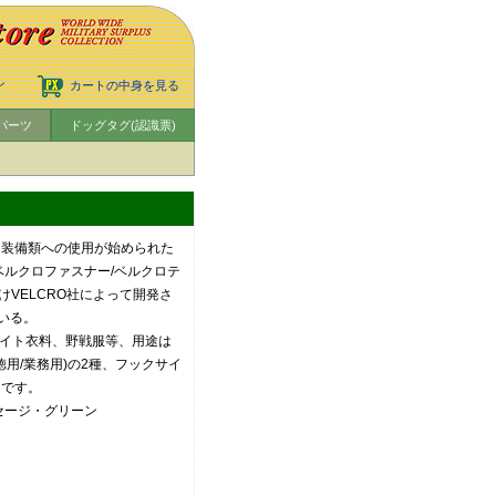
ン
カートの中身を見る
パーツ
ドッグタグ(認識票)
、装備類への使用が始められた
 商標：ベルクロファスナー/ベルクロテ
かけVELCRO社によって開発さ
いる。
フライト衣料、野戦服等、用途は
徳用/業務用)の2種、フックサイ
りです。
)、セージ・グリーン