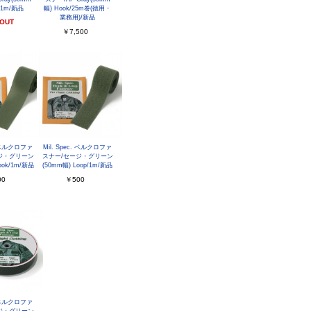
p/1m/新品
幅) Hook/25m巻(徳用・
業務用)/新品
 OUT
￥7,500
c. ベルクロファ
Mil. Spec. ベルクロファ
ジ・グリーン
スナー/セージ・グリーン
ook/1m/新品
(50mm幅) Loop/1m/新品
00
￥500
c. ベルクロファ