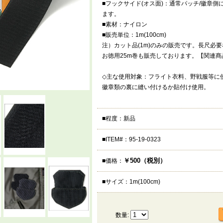
■フックサイド(オス面)：通常パッチ/徽章
ます。
■素材：ナイロン
■販売単位：1m(100cm)
注）カット品(1m)のみの販売です。長尺必
お徳用25m巻も販売しております。【関連
◇主な使用対象：フライト衣料、野戦服等に使
徽章類の裏に縫い付けるか貼付け使用。
■程度：新品
■ITEM#：95-19-0323
￥500（税別）
■価格：
■サイズ：1m(100cm)
数量: