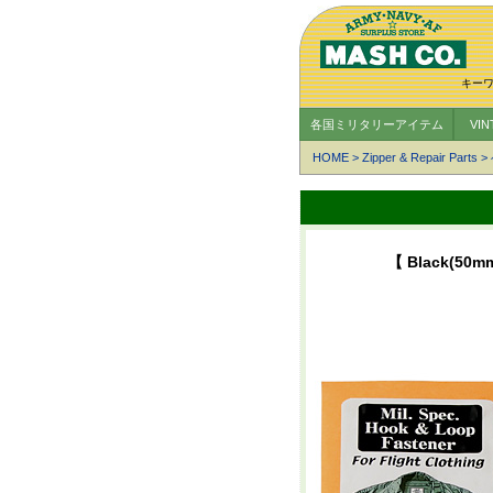
キー
各国ミリタリーアイテム
VI
HOME
>
Zipper & Repair Parts
>
【 Black(50m