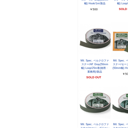
幅) Hook/1m/新品
幅) Loo
SOLD
￥500
Mil. Spec. ベルクロファ
Mil. Spe
スナー/AF Gray(50mm
スナー/セー
幅) Loop/25m巻(徳用・
(50mm幅) H
業務用)/新品
￥5
SOLD OUT
Mil. Spec. ベルクロファ
Mil. Spe