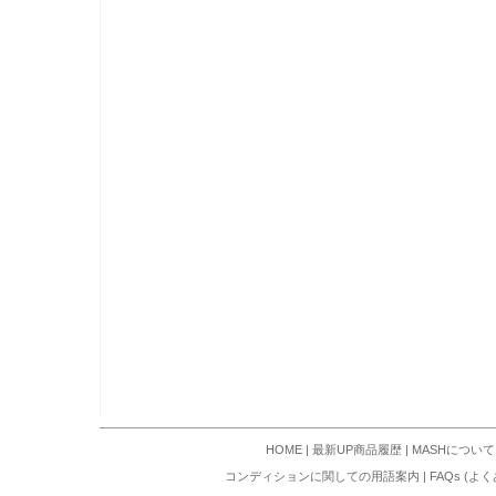
HOME
|
最新UP商品履歴
|
MASHについて
コンディションに関しての用語案内
|
FAQs (よ