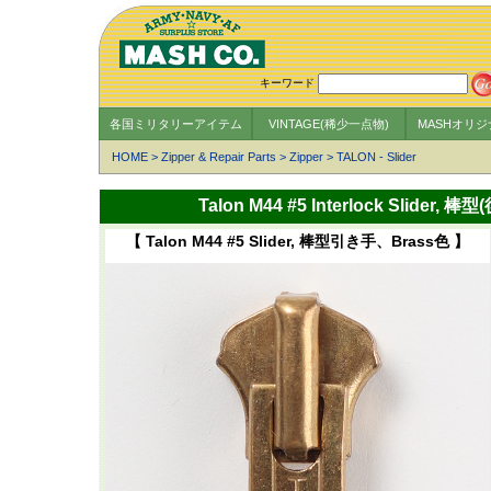
キーワード
各国ミリタリーアイテム
VINTAGE(稀少一点物)
MASHオリ
HOME
>
Zipper & Repair Parts
>
Zipper
>
TALON - Slider
Talon M44 #5 Interlock Sl
【 Talon M44 #5 Slider, 棒型引き手、Brass色 】