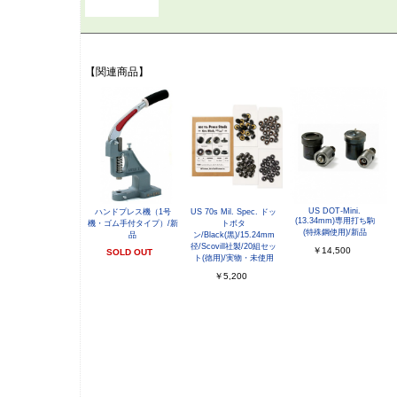
【関連商品】
US DOT-Mini.
ハンドプレス機（1号
US 70s Mil. Spec. ドッ
(13.34mm)専用打ち駒
機・ゴム手付タイプ）/新
トボタ
(特殊鋼使用)/新品
品
ン/Black(黒)/15.24mm
径/Scovill社製/20組セッ
￥14,500
SOLD OUT
ト(徳用)/実物・未使用
￥5,200