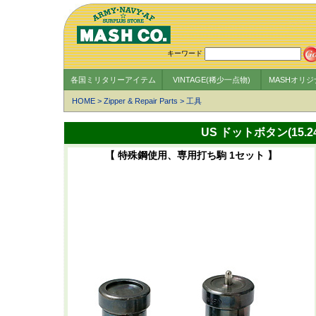
キーワード
各国ミリタリーアイテム
VINTAGE(稀少一点物)
MASHオリ
HOME
>
Zipper & Repair Parts
>
工具
US ドットボタン(15.
【 特殊鋼使用、専用打ち駒 1セット 】