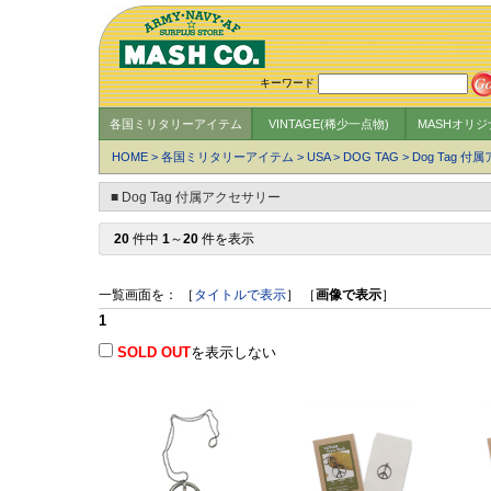
キーワード
各国ミリタリーアイテム
VINTAGE(稀少一点物)
MASHオリ
HOME
>
各国ミリタリーアイテム
>
USA
>
DOG TAG
>
Dog Tag 
■ Dog Tag 付属アクセサリー
20
件中
1
～
20
件を表示
一覧画面を： ［
タイトルで表示
］ ［
画像で表示
］
1
SOLD OUT
を表示しない