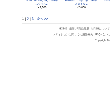
US ARMY Dog Tag 1944年
US ARMY Dog Tag 1944年
US 
スタイル...
スタイル...
￥1,500
￥3,000
1
｜
2
｜
3
次へ >>
HOME
|
最新UP商品履歴
|
MASHについて
コンディションに関しての用語案内
|
FAQs (よ
Copyright M