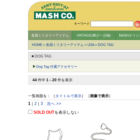
キーワード
各国ミリタリーアイテム
VINTAGE(稀少一点物)
MASHオリ
HOME
>
各国ミリタリーアイテム
>
USA
>
DOG TAG
■ DOG TAG
Dog Tag 付属アクセサリー
44
件中
1
～
20
件を表示
一覧画面を： ［
タイトルで表示
］ ［
画像で表示
］
1
｜
2
｜
3
次へ >>
SOLD OUT
を表示しない