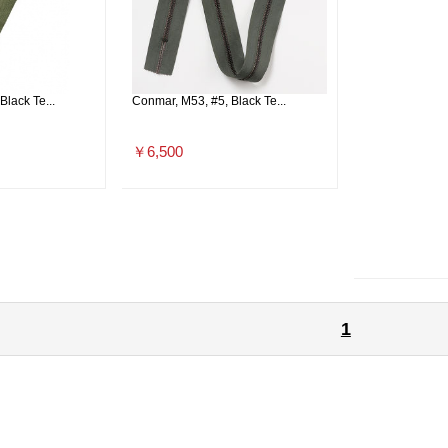
lack Te...
Conmar, M53, #5, Black Te...
￥6,500
1