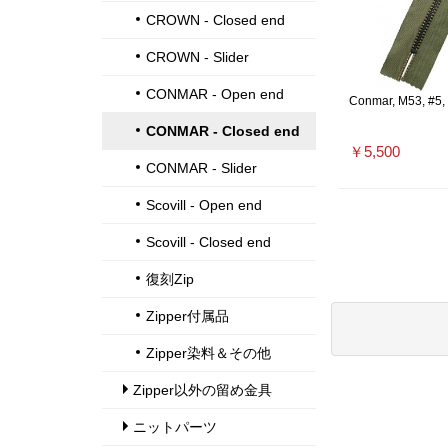
CROWN - Closed end
CROWN - Slider
CONMAR - Open end
Conmar, M53, #5, B
CONMAR - Closed end
￥5,500
CONMAR - Slider
Scovill - Open end
Scovill - Closed end
復刻Zip
Zipper付属品
Zipper染料＆その他
Zipper以外の留め金具
ニットパーツ