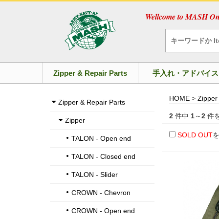
Wellcome to MASH Onl
Zipper & Repair Parts
手入れ・アドバイス
HOME
>
Zipper
Zipper & Repair Parts
2
件中
1
～
2
件
Zipper
SOLD OUT
TALON - Open end
TALON - Closed end
TALON - Slider
CROWN - Chevron
CROWN - Open end