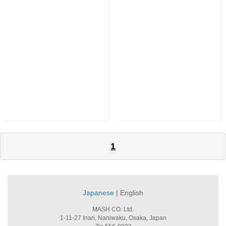
1
Japanese
| English
MASH CO. Ltd.
1-11-27 Inari, Naniwaku, Osaka, Japan