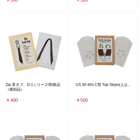
Zip 革タブ、G-1シリーズ用/新品
US 30-40s C型 Top Stops(上止...
（復刻品）
￥400
￥500